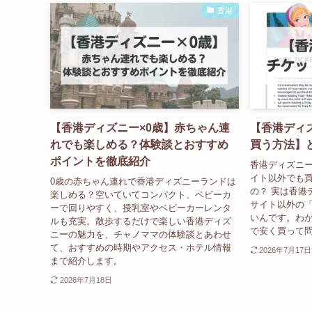
香港
【香港ディズニー×0歳】赤ちゃん連
【香港ディ
れでも楽しめる？体験談とおすすめ
買う方法】
ポイントを徹底紹介
香港ディズニー
イト以外でも
0歳の赤ちゃん連れで香港ディズニーランドは
の？ 実は香港
楽しめる？空いていてコンパクト、ベビーカ
サイト以外の
ーで回りやすく、授乳室やベビーカーレンタ
いんです。わが
ルも充実。散歩するだけで楽しい香港ディズ
で安く買って問
ニーの魅力を、チャノママの体験談とあわせ
て、おすすめの時期やアクセス・ホテル情報
2026年7月17日
まで紹介します。
2026年7月18日