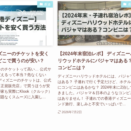
香港
ズニーのチケットを安く
【2024年末宿泊レポ】 ディズニー
どこで買うのが安い？
リウッドホテルにパジャマはある
コンビニは？
のチケットって高い… 公式サ
買えるって本当？危なくない
ディズニーハリウッドホテルには、パジャ
ディズニーのチケットは、公式
はある？ 子連れで行く予定だけど、ホテ
「正規販売店」で買うほうが安
にコンビニはあるかな？ 2024年末に2泊し
家も実際にKlook（クルック）
きました。パジャマ＆日本のようなコンビ
題なくスムーズに入園し...
はありません！ 子連れでの香港ディズニ
ンド旅行、楽しみと不安でいっぱいで...
2026年7月2日