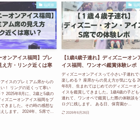
福岡県
福
ーオンアイス福岡】プレ
【1歳4歳子連れ】ディズニーオン
見え方・リンク近くは寒
イス福岡、ワンオペ鑑賞体験レポ
ディズニーオンアイスって小さい子連れで
楽しめる？ 座席からの見え方が気になる 20
ンアイスのプレミアム席からの
年8月、生まれてはじめてのディズニーオ
い！ リングの近くって寒い
イスを鑑賞してきました。1歳4歳の子ども
 2025年8月に、2歳と5歳の
連れて、ワンオペで鑑賞した際の体験談を
ディズニーオンアイス福岡をプ
ログに残します。 ある日、保育園か...
見てきました。その時の感想な
します。 2024年、S席で...
2026年6月26日