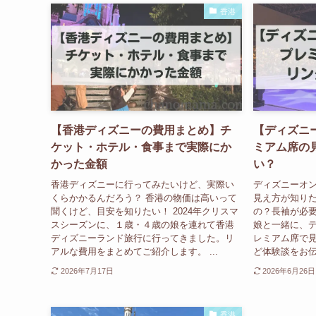
香港
【香港ディズニーの費用まとめ】チ
【ディズニ
ケット・ホテル・食事まで実際にか
ミアム席の
かった金額
い？
香港ディズニーに行ってみたいけど、実際い
ディズニーオ
くらかかるんだろう？ 香港の物価は高いって
見え方が知りた
聞くけど、目安を知りたい！ 2024年クリスマ
の？長袖が必要？
スシーズンに、１歳・４歳の娘を連れて香港
娘と一緒に、
ディズニーランド旅行に行ってきました。リ
レミアム席で
アルな費用をまとめてご紹介します。 ...
ど体験談をお伝え
2026年7月17日
2026年6月26日
香港