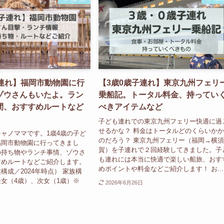
子連れ】福岡市動物園に行
【3歳0歳子連れ】東京九州フェリ
ゾウさんもいたよ。ラン
乗船記。トータル料金、持ってい
間、おすすめルートなど
べきアイテムなど
子ども連れでの東京九州フェリー快適に過
せるかな？ 料金はトータルどのくらいか
ャノママです。1歳4歳の子ど
のだろう？ 東京九州フェリー（福岡→横
福岡市動物園に行ってきまし
賀）を子連れで２回経験してきました。子
の持ち物やランチ事情、ゾウさ
も連れには本当に快適で楽しい船旅、おす
すめルートなどご紹介します。
めポイントや料金などご紹介します！ お...
構成／2024年時点） 家族構
女（4歳）、次女（1歳）※
2026年6月26日