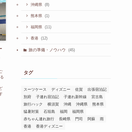
(8)
沖縄県
(1)
熊本県
(11)
福岡県
(12)
香港
ー
旅の準備・ノウハウ
(45)
く
ご
タグ
かる
須
ど
スーツケース
ディズニー
佐賀
出張宿泊記
す
別府
子連れ宿泊記
子連れ新幹線
宮古島
旅行ハック
横須賀
沖縄
沖縄県
熊本県
猛暑対策
石垣島
福岡
福岡県
赤ちゃん連れ旅行
長崎県
門司
阿蘇
雨
香港
香港ディズニー