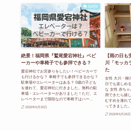
福岡県
絶景！福岡県『鷲尾愛宕神社』ベビ
【雨の日も
ーカーや車椅子でも参拝できる？
川「モッカ
た
愛宕神社でお宮参りをしたい！ベビーカーで
も行けるかな？ 車椅子でも参拝できるかな？
女性 大川・柳
駐車場やエレベーターはある？ 0歳の子ども
日でも楽しめ
を連れて、愛宕神社に行きました。無料の駐
な 女性 赤ち
車場・エレベーターがありました！ただ、エ
用できたら嬉し
レベーターまで階段なので車椅子はハー...
むすめを連れて
ってきました。 
2026年6月26日
2026年6月26日