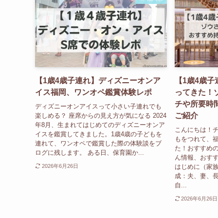
【1歳4歳子連れ】ディズニーオンア
【1歳4歳
イス福岡、ワンオペ鑑賞体験レポ
ってきた！
チや所要時
ディズニーオンアイスって小さい子連れでも
ご紹介
楽しめる？ 座席からの見え方が気になる 2024
年8月、生まれてはじめてのディズニーオンア
こんにちは！チ
イスを鑑賞してきました。1歳4歳の子どもを
もをつれて、
連れて、ワンオペで鑑賞した際の体験談をブ
た！おすすめ
ログに残します。 ある日、保育園か...
ん情報、おす
はじめに（家族
2026年6月26日
成：夫、妻、長
自...
2026年6月26日