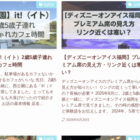
福岡県
福
t!（イト）2歳5歳子連れ
【ディズニーオンアイス福岡】プ
カフェ時間
ミアム席の見え方・リンク近くは
い？
に、駐車場があるカフェないか
けるカフェがいいな 先日、2歳5
ディズニーオンアイスのプレミアム席から
緒に、西公園にある「it!（イ
見え方が知りたい！ リングの近くって寒
お茶してきました。とってもオ
の？長袖が必要？ 2025年8月に、2歳と5歳
どもも大喜びだったので紹介さ
娘と一緒に、ディズニーオンアイス福岡を
お店の基本情報 店名...
レミアム席で見てきました。その時の感想
ど体験談をお伝えします。 2024年、S席で..
2026年6月26日
福岡県
東