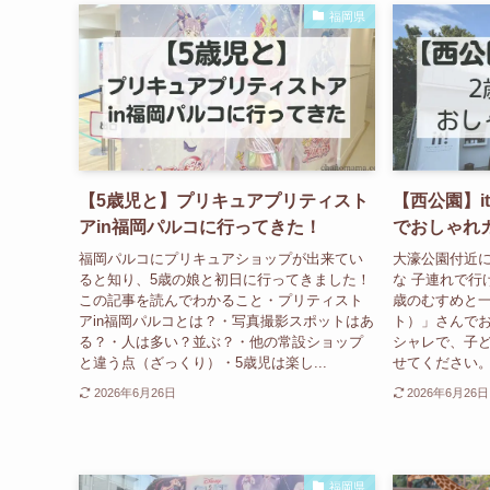
福岡県
【5歳児と】プリキュアプリティスト
【西公園】i
アin福岡パルコに行ってきた！
でおしゃれ
福岡パルコにプリキュアショップが出来てい
大濠公園付近
ると知り、5歳の娘と初日に行ってきました！
な 子連れで行
この記事を読んでわかること・プリティスト
歳のむすめと一
アin福岡パルコとは？・写真撮影スポットはあ
ト）」さんで
る？・人は多い？並ぶ？・他の常設ショップ
シャレで、子
と違う点（ざっくり）・5歳児は楽し...
せてください。 
2026年6月26日
2026年6月26日
福岡県