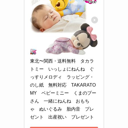
東北〜関西・送料無料　タカラ
トミー　いっしょにねんね　ぐ
っすりメロディ　ラッピング・
のし紙　無料対応　TAKARATO
MY　ベビーミニー　くまのプー
さん　一緒にねんね　おもち
ゃ　ぬいぐるみ　胎内音　プレ
ゼント　出産祝い　プレゼント