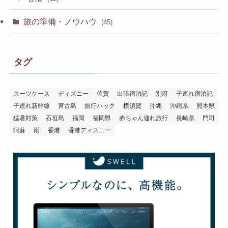
旅の準備・ノウハウ
(45)
タグ
スーツケース
ディズニー
佐賀
出張宿泊記
別府
子連れ宿泊記
子連れ新幹線
宮古島
旅行ハック
横須賀
沖縄
沖縄県
熊本県
猛暑対策
石垣島
福岡
福岡県
赤ちゃん連れ旅行
長崎県
門司
阿蘇
雨
香港
香港ディズニー