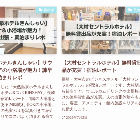
長崎県
長
ホテルきんしゃい】サウ
【大村セントラルホテル】無料貸
アの小浴場が魅力！諫早
品が充実！宿泊レポート
泊まりレポ
長崎・大村市のビジネスホテル「大村セン
ラルホテル」の宿泊レポートです。大村駅
用した「天然温泉ホテルきんし
ら徒歩すぐ、ウェルカムドリンクや出張族
テル&スパ KINSHAY／長崎
けの無料貸出品が充実。夫の出張体験をも
宿泊レポート。1階の大浴場と
に、客室・アメニティ・館内施設をリアル
ある24時間利用OKの小浴場、
お伝えします。
ィの充実ぶりを写真付きで紹介
まりでコスパよく泊まれる宿で
2026年7月2日