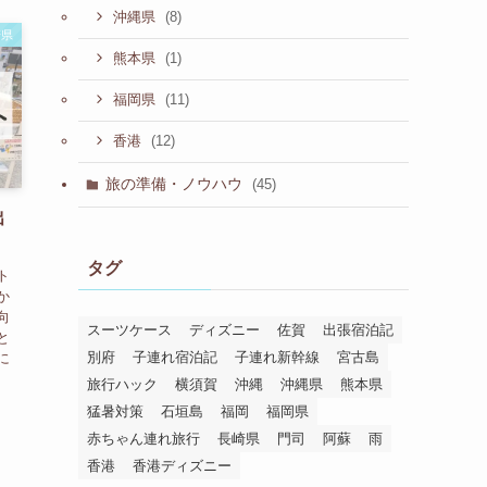
(8)
沖縄県
崎県
(1)
熊本県
(11)
福岡県
(12)
香港
旅の準備・ノウハウ
(45)
出
タグ
ト
か
向
スーツケース
ディズニー
佐賀
出張宿泊記
と
別府
子連れ宿泊記
子連れ新幹線
宮古島
に
旅行ハック
横須賀
沖縄
沖縄県
熊本県
猛暑対策
石垣島
福岡
福岡県
赤ちゃん連れ旅行
長崎県
門司
阿蘇
雨
香港
香港ディズニー