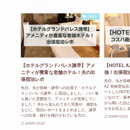
長崎県
【ホテルグランドパレス諫早】アメ
【HOTEL
ニティが豊富な老舗ホテル！夫の出
強！出張宿
張宿泊レポ
先日、夫が長崎
AZ 長崎雲仙
先日、夫が長崎・諫早への出張で「ホテルグ
ートしたHOTE
ランドパレス諫早」に宿泊しました。 パパ 落
ンなので、基
ち着いた雰囲気で、アメニティが充実してい
から聞いた話
ました！ 夫から送られてきた写真や、感想を
ルをお伝えしま
もとに、宿泊レポートをまとめました。諫早
への出張・旅行を検討されている方の...
2026年7月2日
2026年7月2日