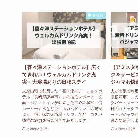
長崎県
【喜々津ステーションホテル】広く
【アミスタ
てきれい！ウェルカムドリンク充
ク＆サービ
実・大浴場ありの出張ステイ
ジャマも快
夫が出張で利用した「喜々津ステーションホ
夫が出張で利
テル（長崎県諫早市）」の宿泊レポート。洗
県松浦市）」
面・バス・トイレが独立した広めの客室、缶
クバー・スープ
コーヒーや水などウェルカムドリンクの充実
冊のコミック
ぶり、最上階の大浴場・サウナなど、コスパ
ートパジャマ
抜群の魅力を写真付きで紹介します。
付きで紹介し
2026年8月4日
2026年7月2日