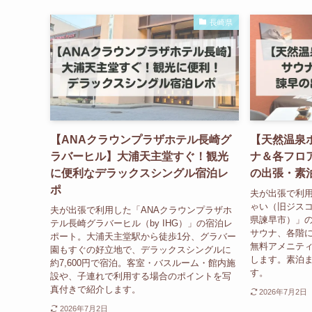
長崎県
【ANAクラウンプラザホテル長崎グ
【天然温泉
ラバーヒル】大浦天主堂すぐ！観光
ナ＆各フロ
に便利なデラックスシングル宿泊レ
の出張・素
ポ
夫が出張で利
ゃい（旧ジスコホ
夫が出張で利用した「ANAクラウンプラザホ
県諫早市）」の
テル長崎グラバーヒル（by IHG）」の宿泊レ
サウナ、各階に
ポート。大浦天主堂駅から徒歩1分、グラバー
無料アメニテ
園もすぐの好立地で、デラックスシングルに
します。素泊
約7,600円で宿泊。客室・バスルーム・館内施
す。
設や、子連れで利用する場合のポイントを写
真付きで紹介します。
2026年7月2日
2026年7月2日