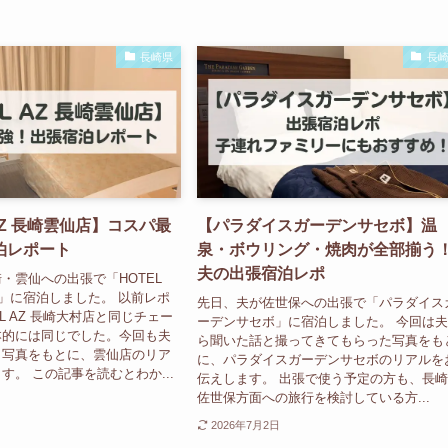
長崎県
長
 AZ 長崎雲仙店】コスパ最
【パラダイスガーデンサセボ】温
泊レポート
泉・ボウリング・焼肉が全部揃う
夫の出張宿泊レポ
・雲仙への出張で「HOTEL
店」に宿泊しました。 以前レポ
先日、夫が佐世保への出張で「パラダイス
L AZ 長崎大村店と同じチェー
ーデンサセボ」に宿泊しました。 今回は
本的には同じでした。今回も夫
ら聞いた話と撮ってきてもらった写真をも
と写真をもとに、雲仙店のリア
に、パラダイスガーデンサセボのリアルを
す。 この記事を読むとわか...
伝えします。 出張で使う予定の方も、長
佐世保方面への旅行を検討している方...
2026年7月2日