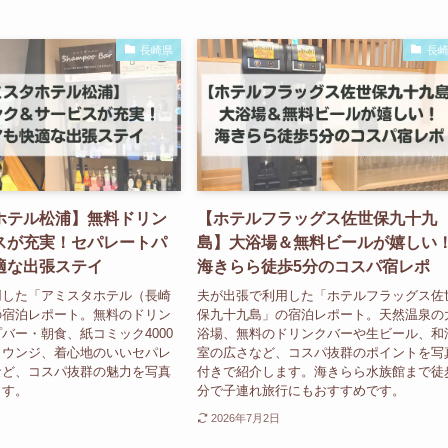
長崎県
長
ホテル松浦】無料ドリン
【ホテルフラッグス佐世保九十九
スが充実！セパレートパ
島】大浴場＆無料ビールが嬉しい
適な出張ステイ
海きらら徒歩5分のコスパ宿レポ
用した「アミスタホテル（長崎
夫が出張で利用した「ホテルフラッグス佐
の宿泊レポート。無料のドリン
保九十九島」の宿泊レポート。天然温泉の
バー・朝食、紙コミック4000
浴場、無料のドリンクバーや生ビール、和
ラウンジ、着心地のいいセパレ
室の広さなど、コスパ抜群のポイントを写
など、コスパ抜群の魅力を写真
付きで紹介します。海きらら水族館まで徒
ます。
分で子連れ旅行にもおすすめです。
2026年7月2日