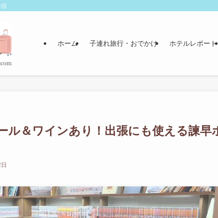
発信
ホーム
子連れ旅行・おでかけ
ホテルレポート
ール＆ワインあり！出張にも使える諫早
2日