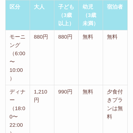
区分
大人
子ども
幼児
宿泊者
（3歳
（3歳
以上）
未満）
モーニ
880円
880円
無料
無料
ング
（6:00
〜
10:00
）
ディナ
1,210
990円
無料
夕食付
ー
円
きプラ
（18:0
ンは無
0〜
料
22:00