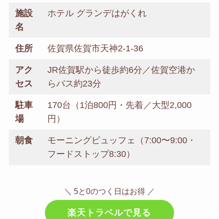
施設
ホテル グランデはがくれ
名
住所
佐賀県佐賀市天神2-1-36
アク
JR佐賀駅から徒歩約6分／佐賀空港か
セス
らバス約23分
駐車
170台（1泊800円・先着／大型2,000
場
円）
朝食
モーニングビュッフェ（7:00〜9:00・
フードストップ8:30）
＼ 5と0のつく日はお得 ／
楽天トラベルで見る