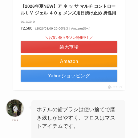
【2026年夏NEW】ア ネ ッ サ マルチ コントロー
ルＵＶ ジェル ４０ｇ メンズ用日焼け止め 男性用
eclattele
¥2,580
（2026/08/09 20:06時点 | Amazon調べ）
＼お買い物マラソン開催中！／
楽天市場
Amazon
Yahooショッピング
ポチップ
ホテルの歯ブラシは使い捨てで磨
き残しが出やすく、フロスはマス
パパ
トアイテムです。