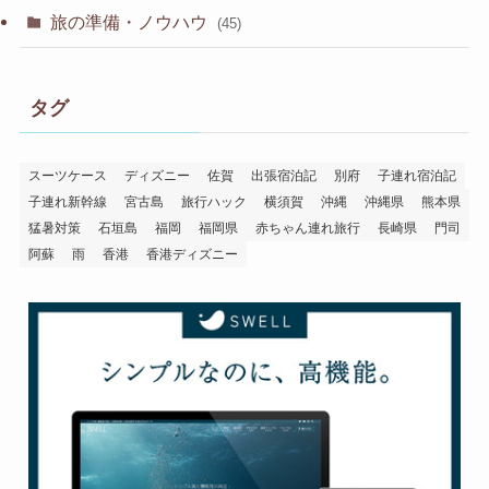
旅の準備・ノウハウ
(45)
タグ
スーツケース
ディズニー
佐賀
出張宿泊記
別府
子連れ宿泊記
子連れ新幹線
宮古島
旅行ハック
横須賀
沖縄
沖縄県
熊本県
猛暑対策
石垣島
福岡
福岡県
赤ちゃん連れ旅行
長崎県
門司
阿蘇
雨
香港
香港ディズニー