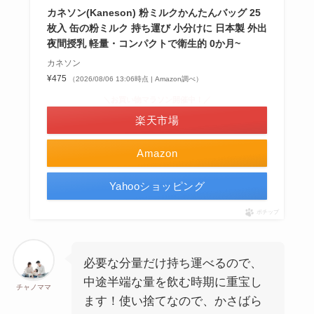
カネソン(Kaneson) 粉ミルクかんたんバッグ 25
枚入 缶の粉ミルク 持ち運び 小分けに 日本製 外出
夜間授乳 軽量・コンパクトで衛生的 0か月~
カネソン
¥475
（2026/08/06 13:06時点 | Amazon調べ）
＼お買い物マラソン開催中！／
楽天市場
Amazon
Yahooショッピング
ポチップ
必要な分量だけ持ち運べるので、
中途半端な量を飲む時期に重宝し
チャノママ
ます！使い捨てなので、かさばら