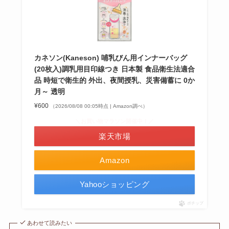
カネソン(Kaneson) 哺乳びん用インナーバッグ
(20枚入)調乳用目印線つき 日本製 食品衛生法適合
品 時短で衛生的 外出、夜間授乳、災害備蓄に 0か
月～ 透明
¥600
（2026/08/08 00:05時点 | Amazon調べ）
＼お買い物マラソン開催中！／
楽天市場
Amazon
Yahooショッピング
ポチップ
あわせて読みたい