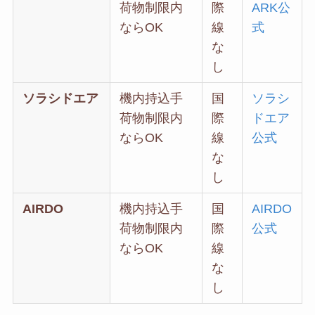
荷物制限内
際
ARK公
ならOK
線
式
な
し
ソラシドエア
機内持込手
国
ソラシ
荷物制限内
際
ドエア
ならOK
線
公式
な
し
AIRDO
機内持込手
国
AIRDO
荷物制限内
際
公式
ならOK
線
な
し