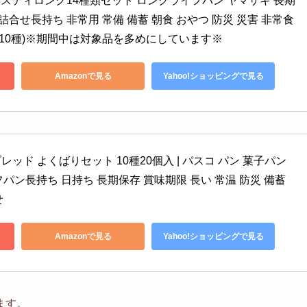
スティロング14種類セット ロングライフパン ヤマザキ 長期
詰合せ長持ち 非常用 常備 備蓄 朝食 おやつ 防災 災害 非常食
 10種)※期間中は対象品を多めにしています※
Amazonで見る
Yahoo!ショッピングで見る
ブレッド よくばりセット 10種20個入 | パスコ パン 菓子パン 
パン長持ち 日持ち 長期保存 賞味期限 長い 常温 防災 備蓄 
せ
Amazonで見る
Yahoo!ショッピングで見る
ます。