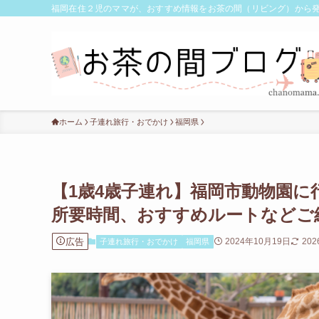
福岡在住２児のママが、おすすめ情報をお茶の間（リビング）から
ホーム
子連れ旅行・おでかけ
福岡県
【1歳4歳子連れ】福岡市動物園
所要時間、おすすめルートなどご
広告
2024年10月19日
20
子連れ旅行・おでかけ
福岡県