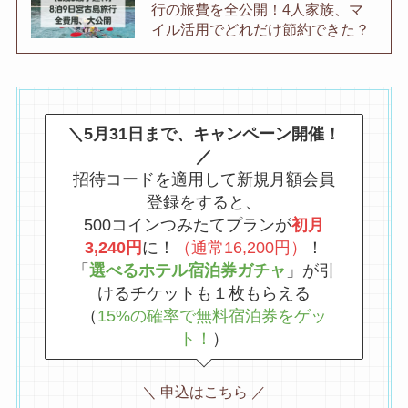
行の旅費を全公開！4人家族、マ
イル活用でどれだけ節約できた？
＼5月31日まで、キャンペーン開催！
／
招待コードを適用して新規月額会員
登録をすると、
500コインつみたてプランが
初月
3,240円
に！
（通常16,200円）
！
「
選べるホテル宿泊券ガチャ
」が引
けるチケットも１枚もらえる
（
15%の確率で無料宿泊券をゲッ
ト！
）
＼ 申込はこちら ／