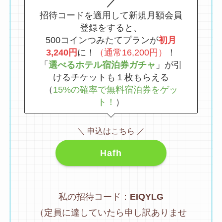
／
招待コードを適用して新規月額会員
登録をすると、
500コインつみたてプランが
初月
3,240円
に！
（通常16,200円）
！
「
選べるホテル宿泊券ガチャ
」が引
けるチケットも１枚もらえる
（
15%の確率で無料宿泊券をゲッ
ト！
）
＼ 申込はこちら ／
Hafh
私の招待コード：
EIQYLG
（定員に達していたら申し訳ありませ