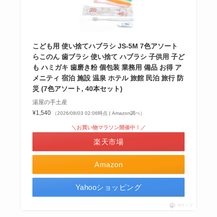
こども用 使い捨てハブラシ JS-5M 7色アソート
らこのん 歯ブラシ 使い捨て ハブラシ 子供用 子ど
も ハミガキ 歯磨き粉 個包装 業務用 備品 お得 ア
メニティ 宿泊 施設 温泉 ホテル 旅館 民泊 旅行 防
災 (7色アソート, 40本セット)
湯屋の手土産
¥1,540
（2026/08/03 02:06時点 | Amazon調べ）
＼お買い物マラソン開催中！／
楽天市場
Amazon
Yahooショッピング
ポチップ