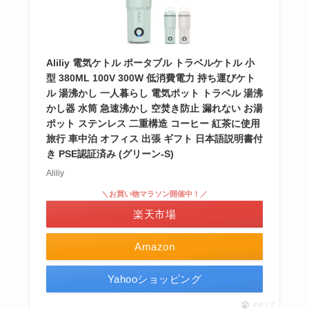
Aliliy 電気ケトル ポータブル トラベルケトル 小
型 380ML 100V 300W 低消費電力 持ち運びケト
ル 湯沸かし 一人暮らし 電気ポット トラベル 湯沸
かし器 水筒 急速沸かし 空焚き防止 漏れない お湯
ポット ステンレス 二重構造 コーヒー 紅茶に使用
旅行 車中泊 オフィス 出張 ギフト 日本語説明書付
き PSE認証済み (グリーン-S)
Aliliy
＼お買い物マラソン開催中！／
楽天市場
Amazon
Yahooショッピング
ポチップ